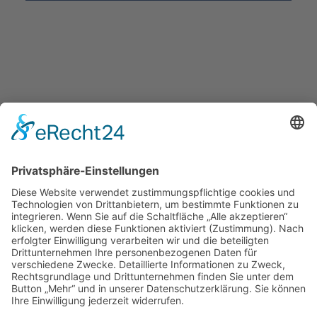
metura Metallbau GmbH
Großburschlaer Weg 3
99974 Mühlhausen
Fon 03601.446413
Fax 03601.446414
e-mail(at)metura.de
Datenschutz
Impressum