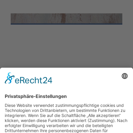
metura Metallbau GmbH
Großburschlaer Weg 3
99974 Mühlhausen
Fon 03601.446413
Fax 03601.446414
e-mail(at)metura.de